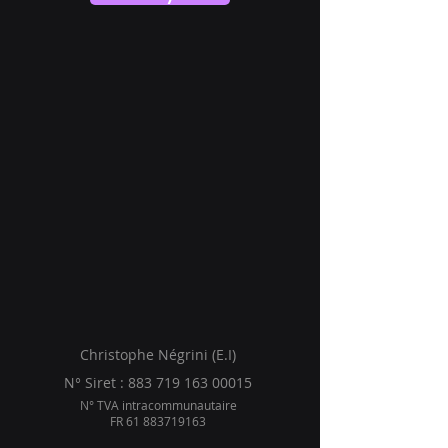
Christophe Négrini (E.I)
N° Siret : 883 719 163 00015
N° TVA intracommunautaire
FR 61 883719163